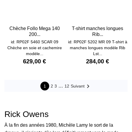
Chèche Follo Mega 140
T-shirt manches longues
200...
Rib...
id: RP02F 5460 SCAR 09
id: RP02F 5202 MR 09 T-shirt à
Chèche en soie et cachemire
manches longues modèle Rib
modèle...
Lst...
629,00 €
284,00 €

…
1
2
3
12
Suivant
Rick Owens
À la fin des années 1980, Michèle Lamy le sort de la