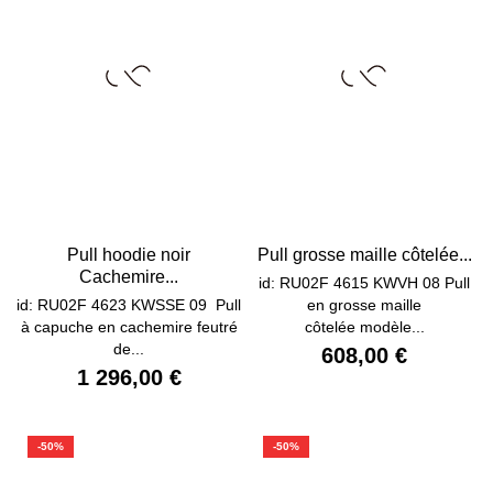
Pull hoodie noir
Pull grosse maille côtelée...
Cachemire...
id: RU02F 4615 KWVH 08 Pull
id: RU02F 4623 KWSSE 09 Pull
en grosse maille
à capuche en cachemire feutré
côtelée modèle...
de...
608,00 €
1 296,00 €
-50%
-50%