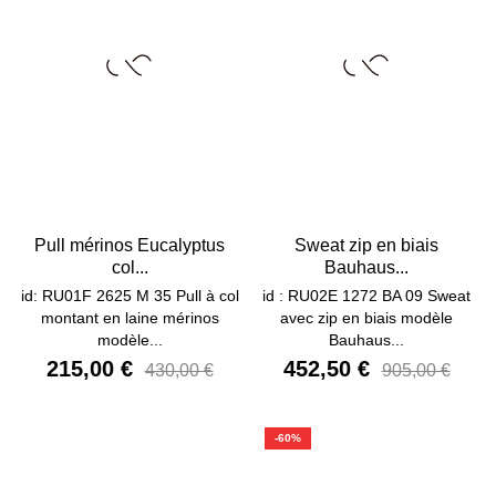
Pull mérinos Eucalyptus
Sweat zip en biais
col...
Bauhaus...
id: RU01F 2625 M 35 Pull à col
id : RU02E 1272 BA 09 Sweat
montant en laine mérinos
avec zip en biais modèle
modèle...
Bauhaus...
215,00 €
452,50 €
430,00 €
905,00 €
-60%