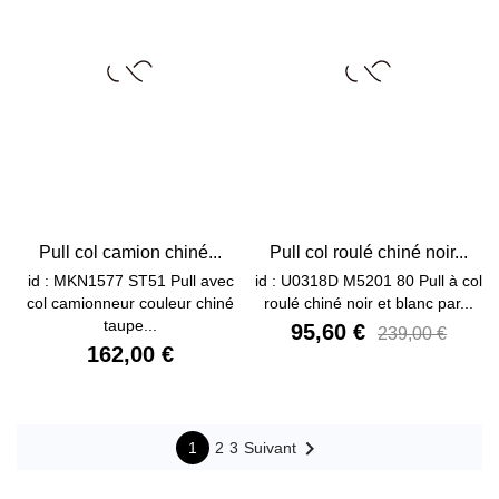
Pull col camion chiné...
Pull col roulé chiné noir...
id : MKN1577 ST51 Pull avec
id : U0318D M5201 80 Pull à col
col camionneur couleur chiné
roulé chiné noir et blanc par...
taupe...
95,60 €
239,00 €
162,00 €

1
2
3
Suivant