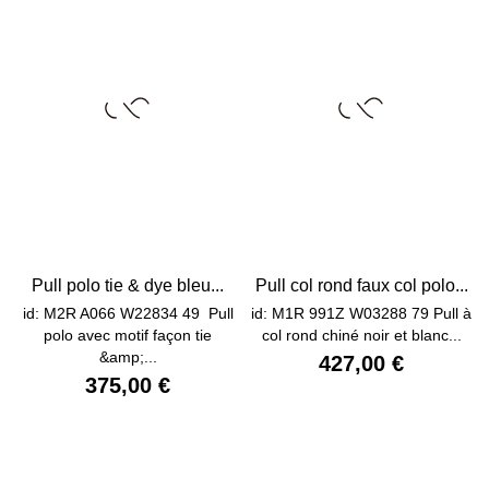
Pull polo tie & dye bleu...
Pull col rond faux col polo...
id: M2R A066 W22834 49 Pull
id: M1R 991Z W03288 79 Pull à
polo avec motif façon tie
col rond chiné noir et blanc...
&amp;...
427,00 €
375,00 €