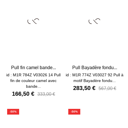
Pull fin camel bande...
Pull Bayadère fondu...
id : M1R 784Z V03026 14 Pull
id : M1R 774Z V03027 92 Pull à
fin de couleur camel avec
motif Bayadère fondu...
bande...
283,50 €
567,00 €
166,50 €
333,00 €
-50%
-50%