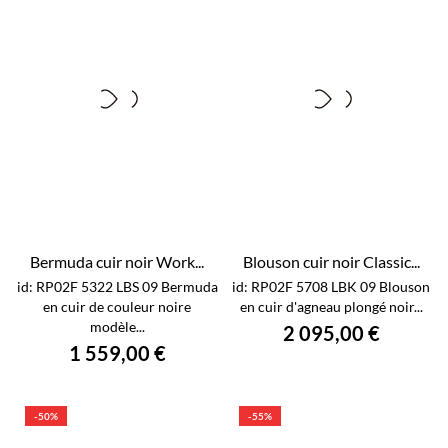
Bermuda cuir noir Work...
Blouson cuir noir Classic...
id: RP02F 5322 LBS 09 Bermuda
id: RP02F 5708 LBK 09 Blouson
en cuir de couleur noire
en cuir d'agneau plongé noir...
modèle...
2 095,00 €
1 559,00 €
-50%
-55%