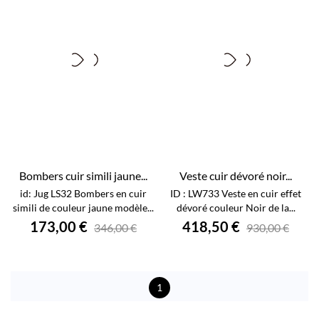
Bombers cuir simili jaune...
Veste cuir dévoré noir...
id: Jug LS32 Bombers en cuir
ID : LW733 Veste en cuir effet
simili de couleur jaune modèle...
dévoré couleur Noir de la...
173,00 €
418,50 €
346,00 €
930,00 €
1