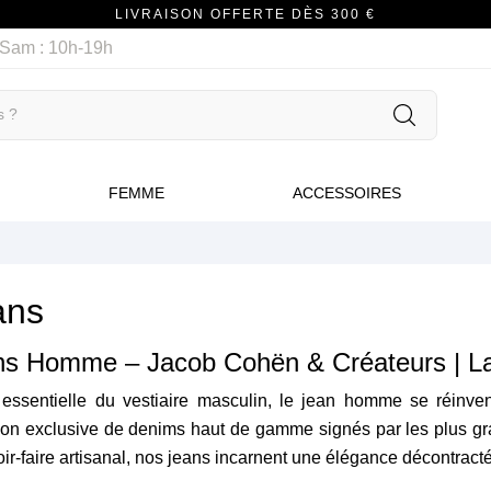
LIVRAISON OFFERTE DÈS 300 €
/ Sam : 10h-19h
FEMME
ACCESSOIRES
ans
ns Homme – Jacob Cohën & Créateurs | La
 essentielle du vestiaire masculin, le jean homme se réinve
ion exclusive de denims haut de gamme signés par les plus gran
oir-faire artisanal, nos jeans incarnent une élégance décontracté