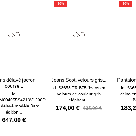
-60%
-60%
ns délavé jacron
Jeans Scott velours gris...
Pantalon
course...
id: S3653 TR B75 Jeans en
id: S36
id
velours de couleur gris
chino e
QM004055S4213V1200D
éléphant...
B
 délavé modèle Bard
174,00 €
183,2
435,00 €
édition...
647,00 €