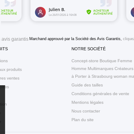
Marchand approuvé par la Société des Avis Garantis,
cliquez
ITS
NOTRE SOCIÉTÉ
ions
Concept-store Boutique Femme
Homme Multimarques Créateurs 
ux produits
à Porter à Strasbourg woman m
res ventes
Guide des tailles
oires
Conditions générales de vente
Mentions légales
tion
Nous contacter
e
Plan du site
e