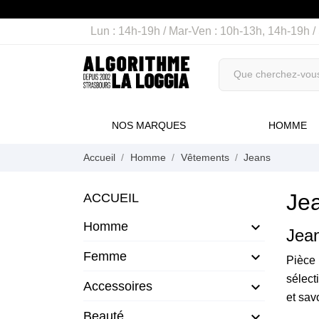
Lun : 14h-19h / Mar-Ven : 10h-13h, 14h-19h 
NOS MARQUES
HOMME
Accueil
Homme
Vêtements
Jeans
Je
ACCUEIL
Homme

Jea
Femme

Pièce
sélect
Accessoires

et sav
Beauté
