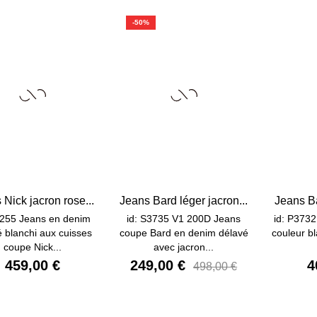
-50%
 Nick jacron rose...
Jeans Bard léger jacron...
Jeans Ba
4255 Jeans en denim
id: S3735 V1 200D Jeans
id: P373
é blanchi aux cuisses
coupe Bard en denim délavé
couleur b
coupe Nick...
avec jacron...
459,00 €
249,00 €
4
498,00 €