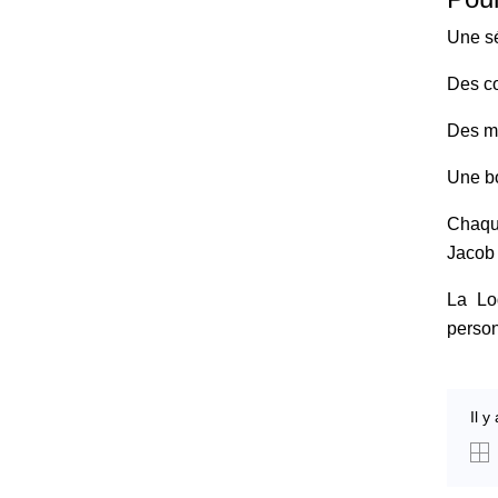
Une sé
Des co
Des m
Une bo
Chaque
Jacob 
La Lo
person
Il y