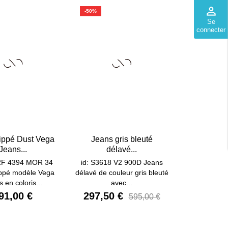
perm_identity
-50%
Se
connecter
ippé Dust Vega
Jeans gris bleuté
Jeans...
délavé...
2F 4394 MOR 34
id: S3618 V2 900D Jeans
ippé modèle Vega
délavé de couleur gris bleuté
 en coloris...
avec...
91,00 €
297,50 €
595,00 €