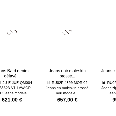
ans Bard denim
Jeans noir moleskin
Jeans z
délavé...
brossé...
26I-JU-E-JUE-QM004-
id: RU02F 4399 MOR 09
id: RU0
S3623-V1-LAVAGP-
Jeans en moleskin brossé
Jeans z
D Jeans modèle...
noir modèle...
Jeans
621,00 €
657,00 €
9