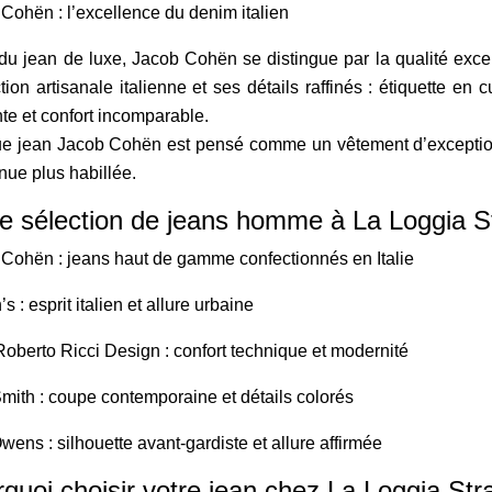
Cohën : l’excellence du denim italien
du jean de luxe, Jacob Cohën se distingue par la qualité exce
tion artisanale italienne et ses détails raffinés : étiquette en 
te et confort incomparable.
e jean Jacob Cohën est pensé comme un vêtement d’exception,
nue plus habillée.
e sélection de jeans homme à La Loggia S
Cohën : jeans haut de gamme confectionnés en Italie
s : esprit italien et allure urbaine
berto Ricci Design : confort technique et modernité
mith : coupe contemporaine et détails colorés
wens : silhouette avant-gardiste et allure affirmée
quoi choisir votre jean chez La Loggia Str