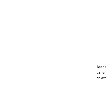
Jeans
id: S
délav