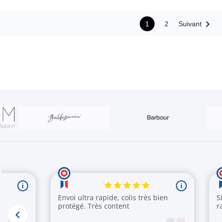

1
2
Suivant