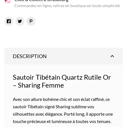
Commandez en ligne, retirez en boutique en toute simplicité.
expand_less
DESCRIPTION
Sautoir Tibétain Quartz Rutile Or
–
Sharing
Femme
Avec son allure bohème chic et son éclat raffiné, ce
sautoir Tibétain signé
Sharing
sublime vos
silhouettes avec élégance. Porté long, il apporte une
touche précieuse et lumineuse à toutes vos tenues.