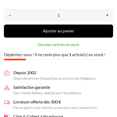
–
+
Ajouter au panier
Derniers articles en stock
Dépêchez-vous ! Il ne reste plus que
1
article(s) en stock !
Depuis 2002
Deux décennies d’expertise au service de l’élégance.
Satisfaction garantie
Des clients fidèles, séduits par l’excellence.
Livraison offerte dès 300 €
Parce que le luxe mérite un service sans compromis.
Click & Collect à Strasbourg