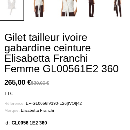
Gilet tailleur ivoire
gabardine ceinture
Elisabetta Franchi
Femme GL00561E2 360
265,00 €
530,00 €
TTC
Référence:
EF-GL0056IV190-E26|IVOI|42
Marque:
Elisabetta Franchi
id :
GL0056 1E2 360