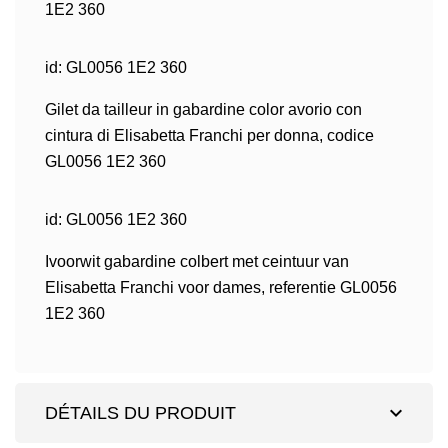
1E2 360
id: GL0056 1E2 360
Gilet da tailleur in gabardine color avorio con
cintura di Elisabetta Franchi per donna, codice
GL0056 1E2 360
id: GL0056 1E2 360
Ivoorwit gabardine colbert met ceintuur van
Elisabetta Franchi voor dames, referentie GL0056
1E2 360
expand_more
DÉTAILS DU PRODUIT